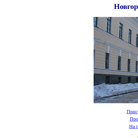
Новгор
Прис
Про
На 