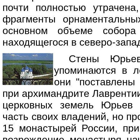
почти полностью утрачена
фрагменты орнаментальны
основном объеме собора
находящегося в северо-запа
Стены Юрьев
упоминаются в ле
они "поставлены
при архимандрите Лаврентии"
церковных земель Юрьев 
часть своих владений, но п
15 монастырей России, п
возрождение монастыря нач