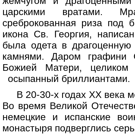
жемчугом и драго­ценными
царскими вратами. Мр
среброкованная риза под 
икона Св. Георгия, напис
была одета в драгоценную
камнями. Даром графини 
Божией Матери, целико
осыпанный бриллиантами.
В 20-30-х годах ХХ века 
Во время Великой Отечеств
немецкие и испанские вои
монастыря подверглись сер