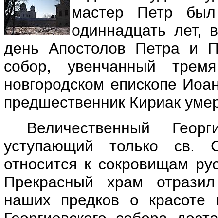
мастер Петр был 
одиннадцать лет, 
день Апостолов Петра и 
собор, увенчанный трем
новгородском епископе Иоан
предшественник Кириак умер
Величественный Геор
уступающий только св. 
относится к сокровищам рус
Прекрасный храм отразил
наших предков о красоте 
Георгиевского собора дост