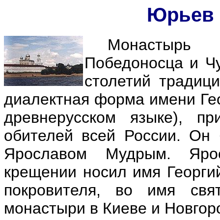
Юрьев 
Монастырь 
Победоносца и Чу
столетий традиц
диалектная форма имени Гео
древнерусском языке), п
обителей всей России. Он 
Ярославом Мудрым. Яро
крещении носил имя Георгий
покровителя, во имя свя
монастыри в Киеве и Новгор